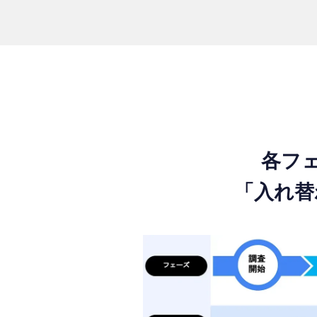
各フ
「入れ替