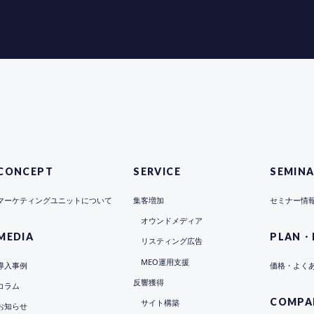
CONCEPT
SERVICE
SEMIN
マーケティングユニットについて
集客増加
セミナー情
オウンドメディア
MEDIA
PLAN・
リスティング広告
MEO運用支援
導入事例
価格・よく
反響獲得
コラム
COMPA
サイト構築
お知らせ