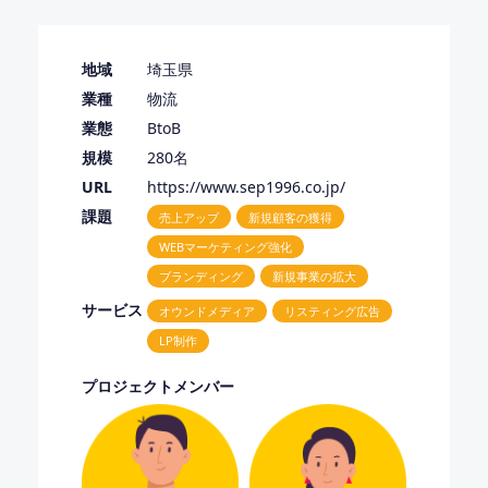
地域
埼玉県
業種
物流
業態
BtoB
規模
280名
URL
https://www.sep1996.co.jp/
課題
売上アップ
新規顧客の獲得
WEBマーケティング強化
ブランディング
新規事業の拡大
サービス
オウンドメディア
リスティング広告
LP制作
プロジェクトメンバー