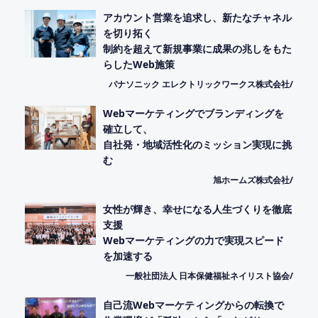
アカウント営業を追求し、新たなチャネル
を切り拓く
制約を超えて新規事業に成果の兆しをもた
らしたWeb施策
パナソニック エレクトリックワークス株式会社/
Webマーケティングでブランディングを
確立して、
自社発・地域活性化のミッション実現に挑
む
旭ホームズ株式会社/
女性が輝き、幸せになる人生づくりを徹底
支援
Webマーケティングの力で実現スピード
を加速する
一般社団法人 日本保健福祉ネイリスト協会/
自己流Webマーケティングからの転換で