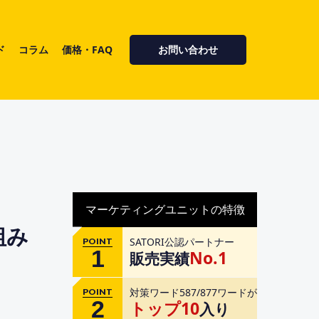
ド
コラム
価格・FAQ
お問い合わせ
マーケティングユニットの特徴
組み
SATORI公認パートナー
POINT
1
No.1
販売実績
対策ワード587/877ワードが
POINT
2
トップ10
入り