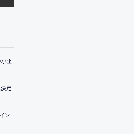
中小企
思決定
イン