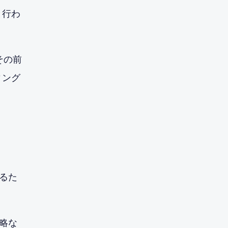
と行わ
その前
ィング
るた
略な