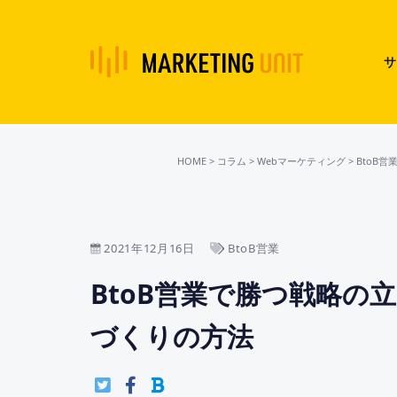
サ
HOME
>
コラム
>
Webマーケティング
>
BtoB営
2021年12月16日
BtoB営業
BtoB営業で勝つ戦略の
づくりの方法