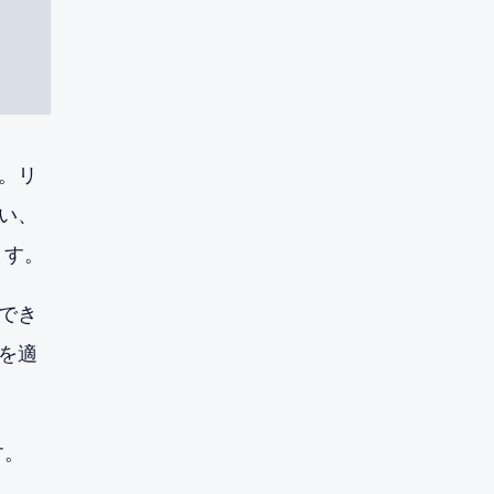
。リ
い、
ます。
でき
を適
す。