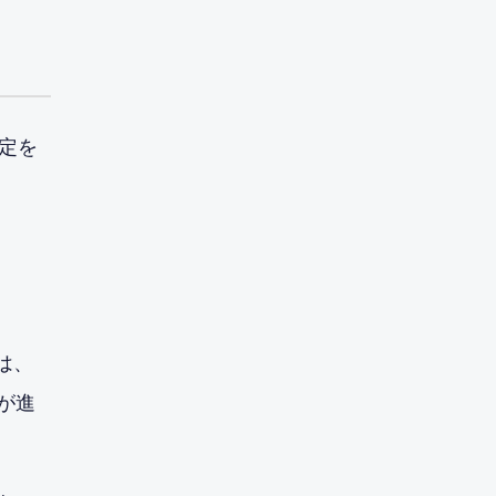
定を
は、
が進