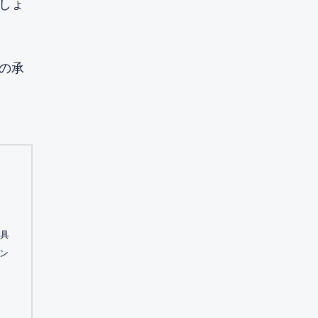
しょ
の承
、具
ン