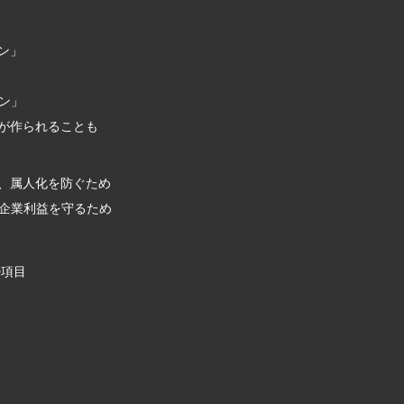
ン」
ン」
」が作られることも
し、属人化を防ぐため
企業利益を守るため
0項目