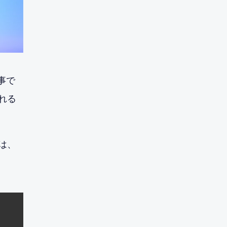
事で
れる
は、