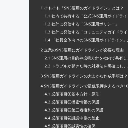
1
そもそも「SNS運用のガイドライン」とは？
1.1
社内で共有する「公式SNS運用ガイドライ
1.2
社外に発信する「SNS運用ポリシー」
1.3
社外に発信する「コミュニティガイドライ
1.4
「社員全体向けのSNS運用ガイドライン
2
企業のSNS運用にガイドラインが必要な理由
2.1
SNS運用の目的や投稿方針を社内で共有
2.2
トラブルが起きた時の対処法を明確にし、
3
SNS運用ガイドラインの大まかな作成手順は？
4
SNS運用ガイドラインで最低限押さえるべき1
4.1
必須項目①基本方針・原則
4.2
必須項目②機密情報の保護
4.3
必須項目③第三者権利の保護
4.4
必須項目④誹謗中傷の禁止
4.5
必須項目⑤誠実性の確保