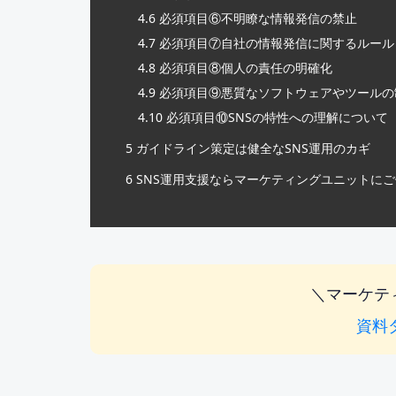
4.6
必須項目⑥不明瞭な情報発信の禁止
4.7
必須項目⑦自社の情報発信に関するルール
4.8
必須項目⑧個人の責任の明確化
4.9
必須項目⑨悪質なソフトウェアやツールの
4.10
必須項目⑩SNSの特性への理解について
5
ガイドライン策定は健全なSNS運用のカギ
6
SNS運用支援ならマーケティングユニットに
＼マーケテ
資料